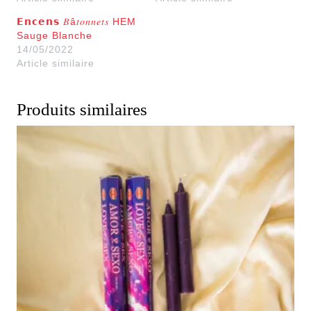
𝗘𝗻𝗰𝗲𝗻𝘀 𝐵â𝑡𝑜𝑛𝑛𝑒𝑡𝑠 HEM
Sauge Blanche
14/05/2022
Article similaire
Produits similaires