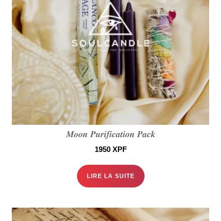
𝑴𝒐𝒐𝒏 𝑷𝒖𝒓𝒊𝒇𝒊𝒄𝒂𝒕𝒊𝒐𝒏 𝑷𝒂𝒄𝒌
1950
XPF
LIRE LA SUITE