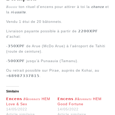
𝐵𝑜𝑜𝑠𝑡𝑒 ton rituel d’encens pour attirer à toi la 𝙘𝙝𝙖𝙣𝙘𝙚 et
la 𝙧é𝙪𝙨𝙨𝙞𝙩𝙚.
Vendu 1 étui de 20 bâtonnets.
Livraison payante possible à partir de 𝟮𝟮𝟬𝟬𝗫𝗣𝗙
d’achat:
-𝟯𝟱𝟬𝗫𝗣𝗙 de Arue (McDo Arue) à l’aéroport de Tahiti
(route de ceinture).
-𝟱𝟬𝟬𝗫𝗣𝗙 jusqu’à Punaauia (Tamanu).
Ou retrait possible sur Pirae, auprès de Kohai, au
+𝟲𝟴𝟵𝟴𝟳𝟯𝟯𝟳𝟴𝟭𝟱.
Similaire
𝗘𝗻𝗰𝗲𝗻𝘀 𝐵â𝑡𝑜𝑛𝑛𝑒𝑡𝑠 HEM
𝗘𝗻𝗰𝗲𝗻𝘀 𝐵â𝑡𝑜𝑛𝑛𝑒𝑡𝑠 HEM
Love & Sex
Good Fortune
14/05/2022
14/05/2022
Article similaire
Article similaire