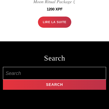
𝑀𝑜𝑜𝑛 𝑅𝑖𝑡𝑢𝑎𝑙 𝑃𝑎𝑐𝑘𝑎𝑔𝑒 ☾
1200
XPF
LIRE LA SUITE
Search
Search
for: