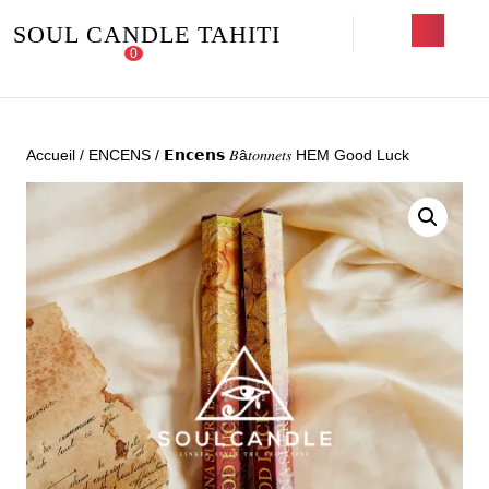
Skip
Open
SOUL CANDLE TAHITI
to
Button
0
content
Login
shopping
Skip
/
cart
to
content
Register
Accueil
/
ENCENS
/ 𝗘𝗻𝗰𝗲𝗻𝘀 𝐵â𝑡𝑜𝑛𝑛𝑒𝑡𝑠 HEM Good Luck