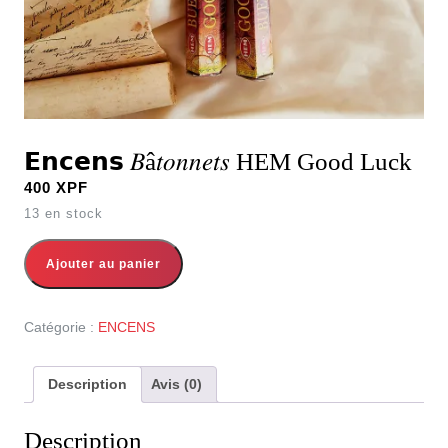
𝗘𝗻𝗰𝗲𝗻𝘀 𝐵â𝑡𝑜𝑛𝑛𝑒𝑡𝑠 HEM Good Luck
400
XPF
13 en stock
quantité de 𝗘𝗻𝗰𝗲𝗻𝘀 𝐵â𝑡𝑜𝑛𝑛𝑒𝑡𝑠 HEM Good Luck
Ajouter au panier
Catégorie :
ENCENS
Description
Avis (0)
Description