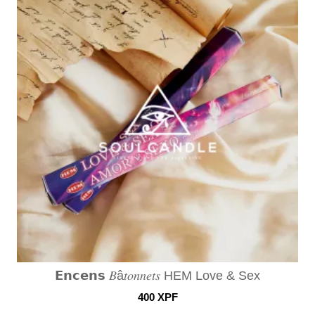
𝗘𝗻𝗰𝗲𝗻𝘀 𝐵â𝑡𝑜𝑛𝑛𝑒𝑡𝑠 HEM Love & Sex
400
XPF